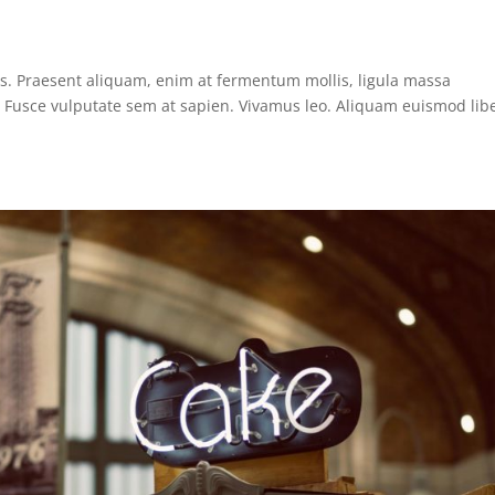
us. Praesent aliquam, enim at fermentum mollis, ligula massa
s. Fusce vulputate sem at sapien. Vivamus leo. Aliquam euismod lib