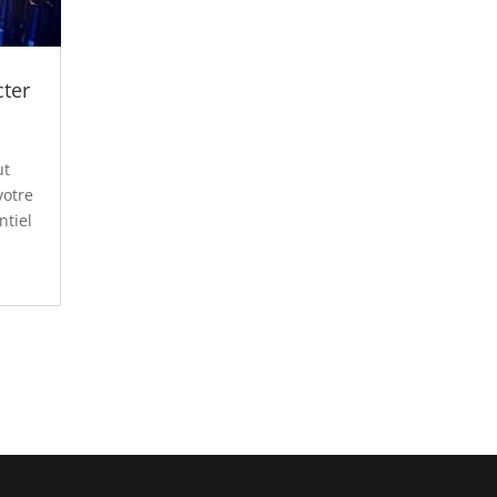
cter
ut
votre
ntiel