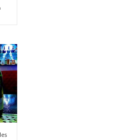
a
les