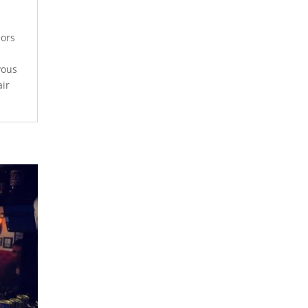
lors
vous
air